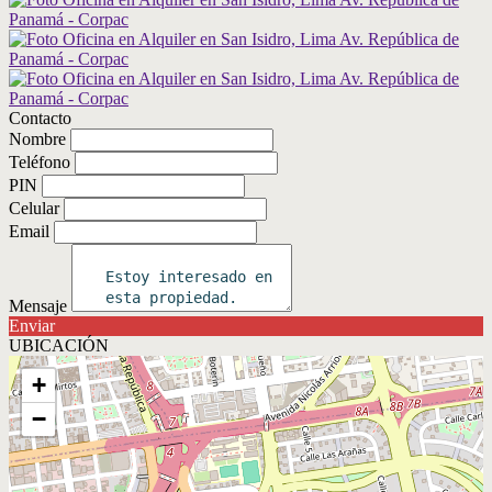
Contacto
Nombre
Teléfono
PIN
Celular
Email
Mensaje
Enviar
UBICACIÓN
+
−