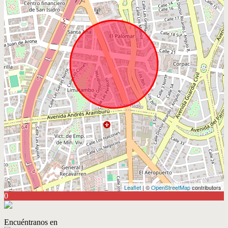
Leaflet
| ©
OpenStreetMap
contributors
0
Encuéntranos en