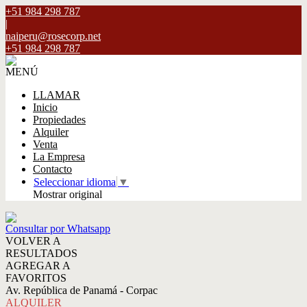
+51 984 298 787
|
naiperu@rosecorp.net
+51 984 298 787
MENÚ
LLAMAR
Inicio
Propiedades
Alquiler
Venta
La Empresa
Contacto
Seleccionar idioma
▼
Mostrar original
Consultar por Whatsapp
VOLVER A
RESULTADOS
AGREGAR A
FAVORITOS
Av. República de Panamá - Corpac
ALQUILER