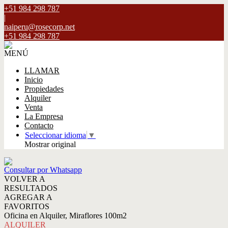
+51 984 298 787
|
naiperu@rosecorp.net
+51 984 298 787
MENÚ
LLAMAR
Inicio
Propiedades
Alquiler
Venta
La Empresa
Contacto
Seleccionar idioma
▼
Mostrar original
Consultar por Whatsapp
VOLVER A
RESULTADOS
AGREGAR A
FAVORITOS
Oficina en Alquiler, Miraflores 100m2
ALQUILER