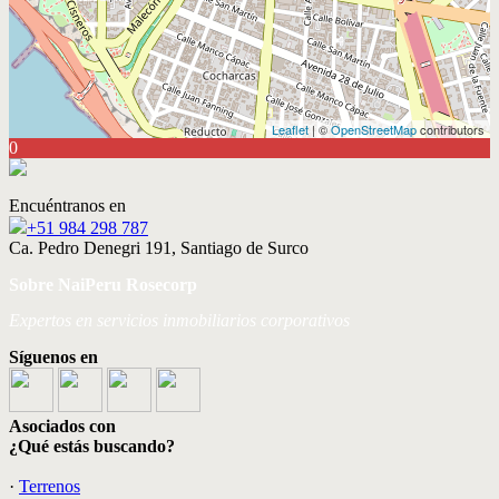
Leaflet
| ©
OpenStreetMap
contributors
0
Encuéntranos en
+51 984 298 787
Ca. Pedro Denegri 191, Santiago de Surco
Sobre NaiPeru Rosecorp
Expertos en servicios inmobiliarios corporativos
Síguenos en
Asociados con
¿Qué estás buscando?
·
Terrenos