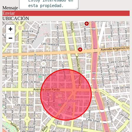
Mensaje
Enviar
UBICACIÓN
+
−