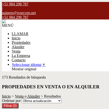
+51 984 298 787
|
naiperu@rosecorp.net
+51 984 298 787
MENÚ
LLAMAR
Inicio
Propiedades
Alquiler
Venta
La Empresa
Contacto
Seleccionar idioma
▼
Mostrar original
173 Resultados de búsqueda
PROPIEDADES EN VENTA O EN ALQUILER
Inicio
>
Venta
o
Alquiler
> Resultados
Ordenar por
Filtrar
(2)