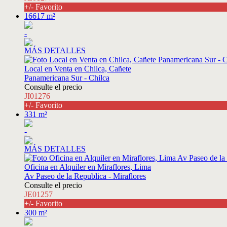
+/- Favorito
16617 m²
-
MÁS DETALLES
Local en Venta en Chilca, Cañete
Panamericana Sur - Chilca
Consulte el precio
JI01276
+/- Favorito
331 m²
-
MÁS DETALLES
Oficina en Alquiler en Miraflores, Lima
Av Paseo de la Republica - Miraflores
Consulte el precio
JE01257
+/- Favorito
300 m²