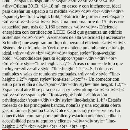
bold;">Espacios disponibles:</span></div><div><br></div>
<div>Oficina 301B: 414.18 m², en casco y con kitchenette, ideal
para diseñar un espacio a tu medida.</div><div><br></div><div>
<span style="font-weight: bold;">Edificio de primer nivel:</span>
</div><div><br></div><div>- Una moderna torre de 15 pisos con
capacidad para más de 3,160 personas.</div><div>- Eficiencia
energética con certificación LEED Gold que garantiza un edificio
sostenible.</div><div>- Ascensores de alta velocidad (8 ascensores
Schindler) que aseguran un flujo de personal eficiente.</div><div>-
Sistema de enfriamiento York que mantiene un ambiente de trabajo
ideal.</div><div><br></div><div><span style="font-weight:
bold;">Comodidades para tu equipo:</span></div><div><br>
</div><div style="line-height: 1.2;">- Áreas comunes de lujo que
incluyen:</div><div style="line-height: 1.2;">- Sala de usos
múltiples y salas de reuniones equipadas.</div><div style="line-
height: 1.2;"><span style="font-size: 14px;">- Un comedor con
estilo para el día a día.</span></div><div style="line-height: 1.2;">-
Espacios al aire libre para descanso y networking.</div><div><br>
</div><div><span style="font-weight: bold;">Ubicación
privilegiada:</span></div><div style="line-height: 1.4;">Estarás
rodeado de los principales bancos, notarías y una exquisita oferta
gastronómica (Quinoa Café, Dolce Capriccio) y de servicios. La
conectividad con transporte público y estacionamientos facilita la
accesibilidad para tu equipo y clientes.</div><div style="line-
height: 1.4;"><br></div><br> <br> <br> </p>