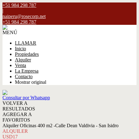
+51 984 298 787
|
naiperu@rosecorp.net
+51 984 298 787
MENÚ
LLAMAR
Inicio
Propiedades
Alquiler
Venta
La Empresa
Contacto
Mostrar original
Consultar por Whatsapp
VOLVER A
RESULTADOS
AGREGAR A
FAVORITOS
Alquiler Oficinas 400 m2 -Calle Dean Valdivia - San Isidro
ALQUILER
USD17