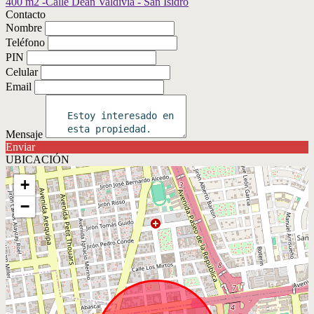
Contacto
Nombre
Teléfono
PIN
Celular
Email
Mensaje
Enviar
UBICACIÓN
+
−