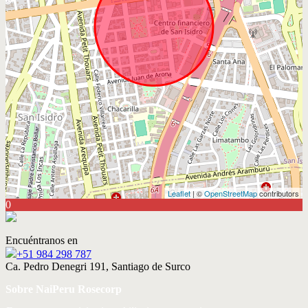
Leaflet
| ©
OpenStreetMap
contributors
0
Encuéntranos en
+51 984 298 787
Ca. Pedro Denegri 191, Santiago de Surco
Sobre NaiPeru Rosecorp