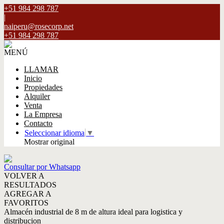
+51 984 298 787
|
naiperu@rosecorp.net
+51 984 298 787
MENÚ
LLAMAR
Inicio
Propiedades
Alquiler
Venta
La Empresa
Contacto
Seleccionar idioma
▼
Mostrar original
Consultar por Whatsapp
VOLVER A
RESULTADOS
AGREGAR A
FAVORITOS
Almacén industrial de 8 m de altura ideal para logistica y
distribucion