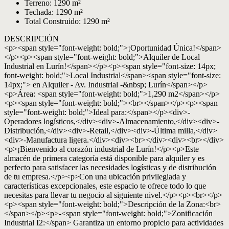
Terreno: 1290 m²
Techada: 1290 m²
Total Construido: 1290 m²
DESCRIPCIÓN
<p><span style="font-weight: bold;">¡Oportunidad Única!</span>
</p><p><span style="font-weight: bold;">Alquiler de Local
Industrial en Lurín!</span></p><p><span style="font-size: 14px;
font-weight: bold;">Local Industrial</span><span style="font-size:
14px;"> en Alquiler - Av. Industrial -&nbsp; Lurín</span></p>
<p>Área: <span style="font-weight: bold;">1,290 m2</span></p>
<p><span style="font-weight: bold;"><br></span></p><p><span
style="font-weight: bold;">Ideal para:</span></p><div>-
Operadores logísticos,</div><div>-Almacenamiento,</div><div>-
Distribución,</div><div>-Retail,</div><div>-Última milla,</div>
<div>-Manufactura ligera.</div><div><br></div><div><br></div>
<p>¡Bienvenido al corazón industrial de Lurín!</p><p>Este
almacén de primera categoría está disponible para alquiler y es
perfecto para satisfacer las necesidades logísticas y de distribución
de tu empresa.</p><p>Con una ubicación privilegiada y
características excepcionales, este espacio te ofrece todo lo que
necesitas para llevar tu negocio al siguiente nivel.</p><p><br></p>
<p><span style="font-weight: bold;">Descripción de la Zona:<br>
</span></p><p>-<span style="font-weight: bold;">Zonificación
Industrial I2:</span> Garantiza un entorno propicio para actividades