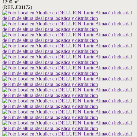
1290 m²
(REF. JI01172)