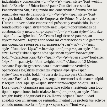
industriales y comerciales.<br></p><p>-<span style="font-weight:
bold;">Excelente Ubicación:</span> Con fácil acceso a la
Panamericana Sur, asegurando una conectividad óptima con las
principales vías de transporte.<br></p><p>-<span style="font-
weight: bold;">Rodeado de Empresas de Primer Nivel:</span>
Únete a un vecindario empresarial próspero y establecido, lo que
brinda&nbsp;<span style="font-size: 14px;">oportunidades de
colaboración y networking.</span></p><p><span style="font-size:
14px; font-weight: bold;">-Centro Logístico: </span><span
style="font-size: 14px;">con todas las certificaciones que garantizan
una operación segura para su empresa.</span></p><p><span
style="font-size: 14px;"><br></span></p><p><span style="font-
size: 14px;"><br></span></p><p><span style="font-weight:
bold;">Características:<br></span></p><p><span style="font-size:
14px;">-<span style="font-weight: bold;">Altura de 12 Metros:
</span> Espacio generoso para almacenamiento vertical y
operaciones logísticas eficientes.</span></p><p>-<span
style="font-weight: bold;">Puerta de Ingreso para Camiones:
</span> Facilita la carga y descarga de mercancías de manera rápida
y segura.<br></p><p>-<span style="font-weight: bold;">100%
Losa:</span> Garantiza una superficie sólida y resistente para todo
tipo de operaciones industriales.<br></p><p>-<span style="font-
weight: bold;">Seguridad las 24 Horas: </span>Tranquilidad
absoluta con un sistema de seguridad integral que protege tus activos
en todo momento.<br></p><p>-<span style="font-weight: