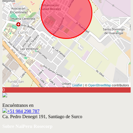
Leaflet
| ©
OpenStreetMap
contributors
0
Encuéntranos en
+51 984 298 787
Ca. Pedro Denegri 191, Santiago de Surco
Sobre NaiPeru Rosecorp