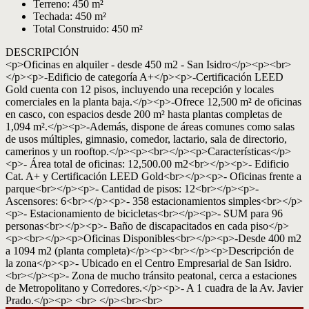
Terreno: 450 m²
Techada: 450 m²
Total Construido: 450 m²
DESCRIPCIÓN
<p>Oficinas en alquiler - desde 450 m2 - San Isidro</p><p><br>
</p><p>-Edificio de categoría A+</p><p>-Certificación LEED
Gold cuenta con 12 pisos, incluyendo una recepción y locales
comerciales en la planta baja.</p><p>-Ofrece 12,500 m² de oficinas
en casco, con espacios desde 200 m² hasta plantas completas de
1,094 m².</p><p>-Además, dispone de áreas comunes como salas
de usos múltiples, gimnasio, comedor, lactario, sala de directorio,
camerinos y un rooftop.</p><p><br></p><p>Características</p>
<p>- Área total de oficinas: 12,500.00 m2<br></p><p>- Edificio
Cat. A+ y Certificación LEED Gold<br></p><p>- Oficinas frente a
parque<br></p><p>- Cantidad de pisos: 12<br></p><p>-
Ascensores: 6<br></p><p>- 358 estacionamientos simples<br></p>
<p>- Estacionamiento de bicicletas<br></p><p>- SUM para 96
personas<br></p><p>- Baño de discapacitados en cada piso</p>
<p><br></p><p>Oficinas Disponibles<br></p><p>-Desde 400 m2
a 1094 m2 (planta completa)</p><p><br></p><p>Descripción de
la zona</p><p>- Ubicado en el Centro Empresarial de San Isidro.
<br></p><p>- Zona de mucho tránsito peatonal, cerca a estaciones
de Metropolitano y Corredores.</p><p>- A 1 cuadra de la Av. Javier
Prado.</p><p> <br> </p><br><br>