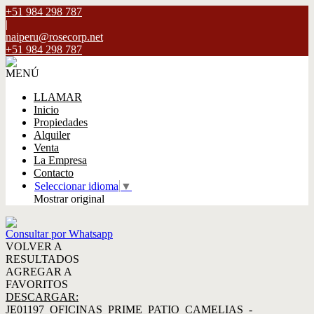
+51 984 298 787
|
naiperu@rosecorp.net
+51 984 298 787
MENÚ
LLAMAR
Inicio
Propiedades
Alquiler
Venta
La Empresa
Contacto
Seleccionar idioma
▼
Mostrar original
Consultar por Whatsapp
VOLVER A
RESULTADOS
AGREGAR A
FAVORITOS
DESCARGAR:
JE01197_OFICINAS_PRIME_PATIO_CAMELIAS_-