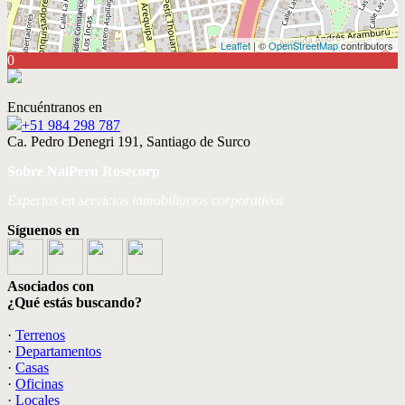
Leaflet
| ©
OpenStreetMap
contributors
0
Encuéntranos en
+51 984 298 787
Ca. Pedro Denegri 191, Santiago de Surco
Sobre NaiPeru Rosecorp
Expertos en servicios inmobiliarios corporativos
Síguenos en
Asociados con
¿Qué estás buscando?
·
Terrenos
·
Departamentos
·
Casas
·
Oficinas
·
Locales