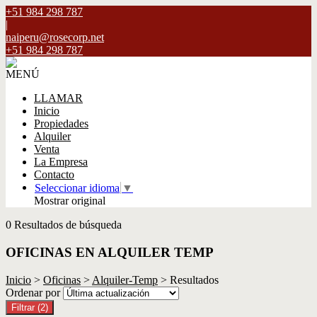
+51 984 298 787
|
naiperu@rosecorp.net
+51 984 298 787
MENÚ
LLAMAR
Inicio
Propiedades
Alquiler
Venta
La Empresa
Contacto
Seleccionar idioma
▼
Mostrar original
0 Resultados de búsqueda
OFICINAS EN ALQUILER TEMP
Inicio
>
Oficinas
>
Alquiler-Temp
> Resultados
Ordenar por
Filtrar
(2)