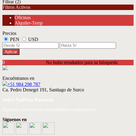
Filtrar
(2)
Filtros Activos
Oficinas
Alquiler-Temp
Precios
PEN
USD
Aplicar
0
No hubo resultados para su búsqueda
Encuéntranos en
+51 984 298 787
Ca. Pedro Denegri 191, Santiago de Surco
Sobre NaiPeru Rosecorp
Expertos en servicios inmobiliarios corporativos
Síguenos en